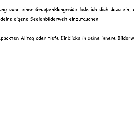
ng oder einer Gruppenklangreise lade ich dich dazu ein,
 deine eigene Seelenbilderwelt einzutauchen.
ackten Alltag oder tiefe Einblicke in deine innere Bilderw
Datenschutzbestimmungen
Birkenhaus Manuela Brandstätter e.U.
Gröfelhof 13/1 - 9773 Irschen